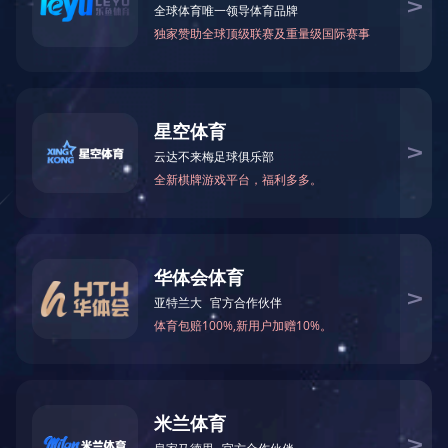
启东城市污水处理厂
项目采用奥贝尔氧化沟工艺，废水稳定达到《城镇污水处理厂
污染物排放标准》一级A标准。
处理规模： 2.5万吨/日