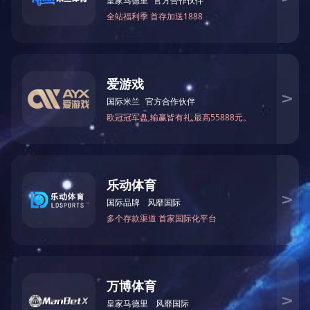
关于我们
新闻中心
精品工程
其他
扫码关注“同济建设”
COPYRIGHT © 2018 华体会官方端网站登录入口 / SHANGHAI TONGJI
CONSTRUCTION CO.,LTD. 版权所有
欧宝·官方端网站在线
|
c7网页版
|
华体会官方版网站登录入口
|